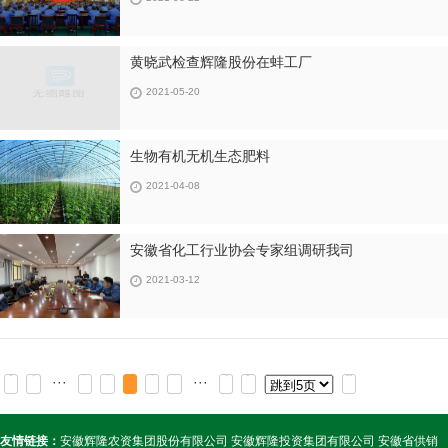
黄晓武检查辉隆股份在蚌工厂
2021-05-20
生物有机无机生态肥料
2021-04-08
安徽省化工行业协会专家组调研我司
2021-03-12
···
···
首页
上一页
3
4
5
6
7
下一页
尾页
共8页73条
友情链接：
安徽辉隆农资集团股份有限公司
安徽辉隆投资集团有限公司
安徽省供销