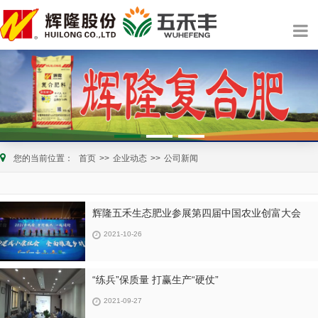
您的当前位置：
首页
>>
企业动态
>>
公司新闻
辉隆五禾生态肥业参展第四届中国农业创富大会
2021-10-26
“练兵”保质量 打赢生产“硬仗”
2021-09-27