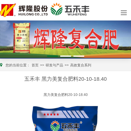
您的当前位置：
首页
>>
研发与产品
>>
高效复合系列
五禾丰 黑力美复合肥料20-10-18.40
黑力美复合肥料20-10-18.40