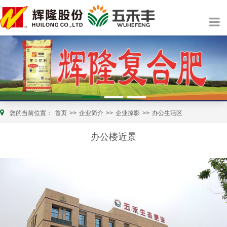
您的当前位置：
首页
>>
企业简介
>>
企业掠影
>>
办公生活区
办公楼近景