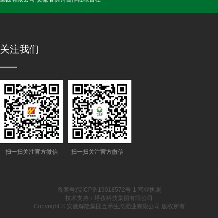
关注我们
扫一扫关注官方微信
扫一扫关注官方微信
备案号:皖ICP备19018572号-1
营业执照
技术支持：塔孜科技集团有限公司
Copyright © 安徽辉隆集团五禾生态肥业有限公司 版权所有