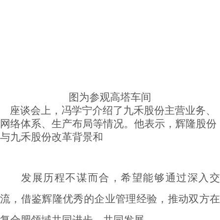
图为参观高塔车间
座谈会上，冯学宁介绍了九禾股份主营业务、
网络体系、生产布局等情况。他表示，辉隆
股份
与九禾股份改革背景和
发展历程
不谋而合
，希望能够通过深入
流，借鉴辉隆优秀的企业管理经验，推动双方在