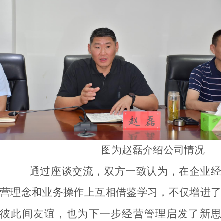
图为赵磊介绍公司情况
通过座谈交流，双方一致认为，
在企业
营理念
和
业务操作
上
互相借鉴学习
，不仅增进
彼此间
友谊，也为下
一
步经营管理启发了新